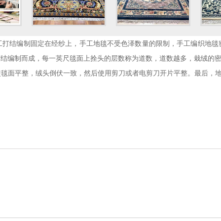
工打结编制固定在经纱上，手工地毯不受色泽数量的限制，手工编织地毯
结编制而成，每一英尺毯面上拴头的层数称为道数，道数越多，栽绒的密
使毯面平整，绒头倒伏一致，然后使用剪刀或者电剪刀开片平整。最后，